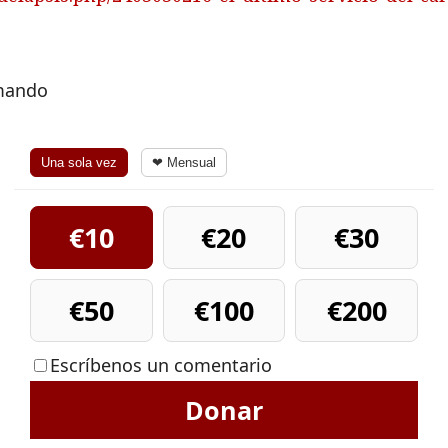
rmando
Una sola vez
❤ Mensual
€10
€20
€30
€50
€100
€200
Escríbenos un comentario
Donar