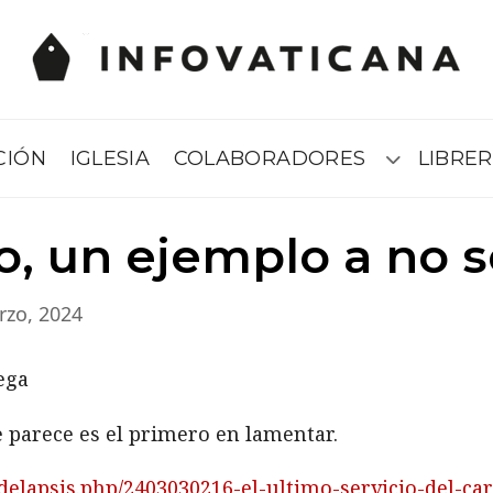
CIÓN
IGLESIA
COLABORADORES
LIBRER
Submenú
o, un ejemplo a no s
rzo, 2024
 parece es el primero en lamentar.
/delapsis.php/2403030216-el-ultimo-servicio-del-