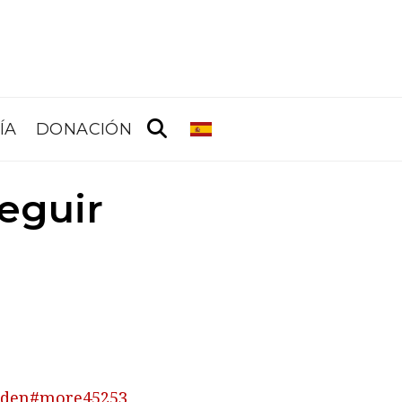
ÍA
DONACIÓN
eguir
carden#more45253