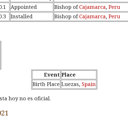
0.1
Appointed
Bishop of
Cajamarca
,
Peru
0.3
Installed
Bishop of
Cajamarca
,
Peru
Event
Place
Birth Place
Luezas,
Spain
ta hoy no es oficial.
021