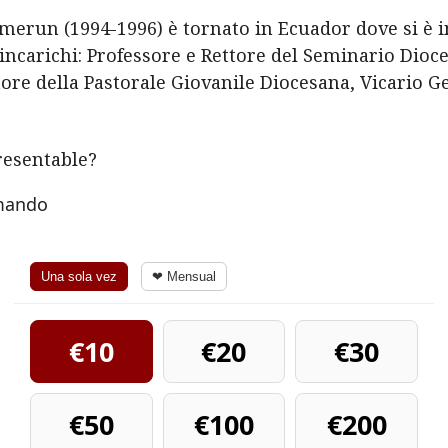
erun (1994-1996) è tornato in Ecuador dove si è in
incarichi: Professore e Rettore del Seminario Dioce
tore della Pastorale Giovanile Diocesana, Vicario G
resentable?
rmando
Una sola vez
❤ Mensual
€10
€20
€30
€50
€100
€200