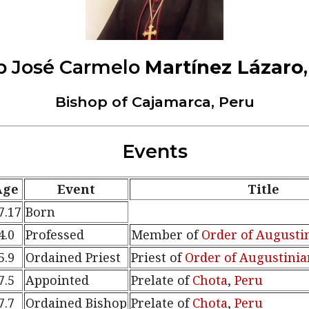
p José Carmelo
Martínez Lázaro
Bishop of
Cajamarca
,
Peru
Events
Age
Event
Title
7.17
Born
4.0
Professed
Member of
Order of Augustin
5.9
Ordained Priest
Priest of
Order of Augustinia
7.5
Appointed
Prelate of
Chota
,
Peru
7.7
Ordained Bishop
Prelate of
Chota
,
Peru