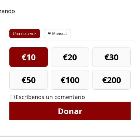
rmando
Una sola vez
❤ Mensual
€10
€20
€30
€50
€100
€200
Escríbenos un comentario
Donar