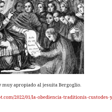
 muy apropiado al jesuita Bergoglio.
t.com/2022/01/la-obediencia-traditionis-custodes-y