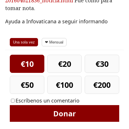
201604021836_noticia.html
Pue como para
tomar nota.
Ayuda a Infovaticana a seguir informando
Una sola vez
❤ Mensual
€10
€20
€30
€50
€100
€200
Escríbenos un comentario
Donar