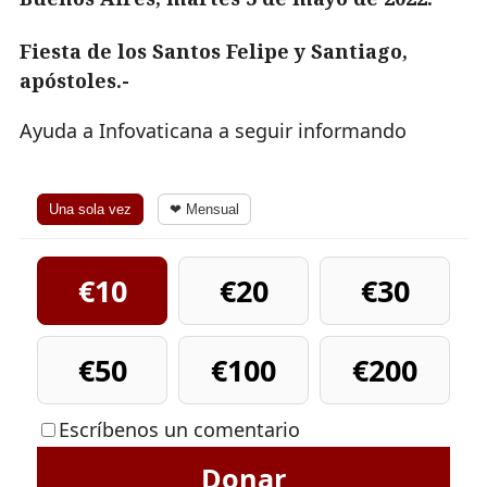
Fiesta de los Santos Felipe y Santiago,
apóstoles.-
Ayuda a Infovaticana a seguir informando
Una sola vez
❤ Mensual
€10
€20
€30
€50
€100
€200
Escríbenos un comentario
Donar