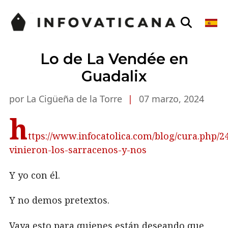
Lo de La Vendée en
Guadalix
por La Cigüeña de la Torre
|
07 marzo, 2024
h
ttps://www.infocatolica.com/blog/cura.php/2
vinieron-los-sarracenos-y-nos
Y yo con él.
Y no demos pretextos.
Vaya esto para quienes están deseando que