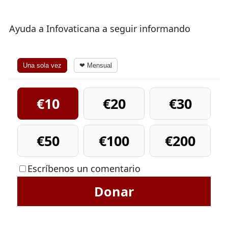
Ayuda a Infovaticana a seguir informando
Una sola vez
❤ Mensual
€10
€20
€30
€50
€100
€200
Escríbenos un comentario
Donar