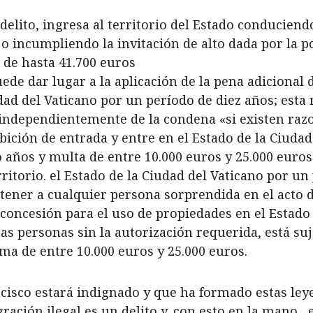
 delito, ingresa al territorio del Estado conducien
 o incumpliendo la invitación de alto dada por la po
de hasta 41.700 euros
uede dar lugar a la aplicación de la pena adicional 
iudad del Vaticano por un período de diez años; es
 independientemente de la condena «si existen razo
ición de entrada y entre en el Estado de la Ciudad
 años y multa de entre 10.000 euros y 25.000 euros 
rritorio. el Estado de la Ciudad del Vaticano por u
detener a cualquier persona sorprendida en el acto 
concesión para el uso de propiedades en el Estado 
s personas sin la autorización requerida, está suj
ma de entre 10.000 euros y 25.000 euros.
cisco estará indignado y que ha formado estas ley
gración ilegal es un delito y, con esto en la man