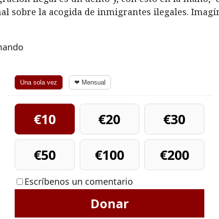
al sobre la acogida de inmigrantes ilegales. Imag
rmando
Una sola vez
❤ Mensual
€10
€20
€30
€50
€100
€200
Escríbenos un comentario
Donar