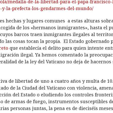
cola/medalla-de-la-libertad-para-el-papa-francisco
o-y-la-prefecta-los-gendarmes-del-mundo/
ases hechas y lugares comunes a estas alturas sob
 acogida de los «hermanos inmigrantes», hasta el
uyos barcos traen inmigrantes ilegales al territor
do las cosas tocan la propia. El Estado gobernado
reto
que establecía el delito para quien intente en
inmigración ilegal. Ya hemos comentado la preocupac
ralidad de la ley del Vaticano no deja de hacerno
iva de libertad de uno a cuatro años y multa de 10
stado de la Ciudad del Vaticano con violencia, amen
ción del Estado o eludiendo los controles fronteriz
uso de armas de fuego, instrumentos susceptibles d
rias personas juntas, la pena es de dieciséis meses