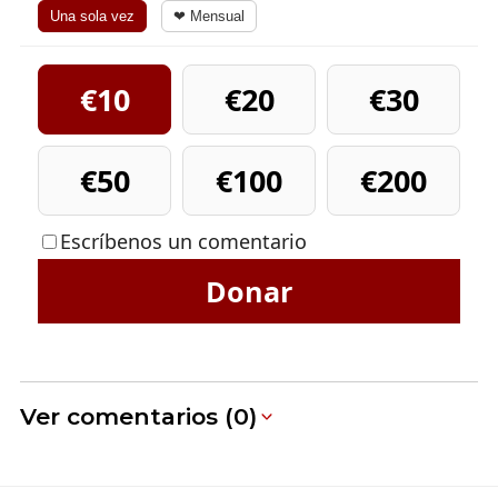
Una sola vez
❤ Mensual
€10
€20
€30
€50
€100
€200
Escríbenos un comentario
Donar
Ver comentarios (0)