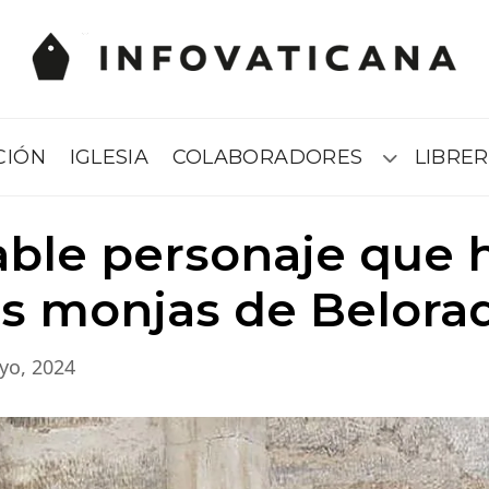
CIÓN
IGLESIA
COLABORADORES
LIBRER
Submenú
able personaje que h
as monjas de Belora
yo, 2024