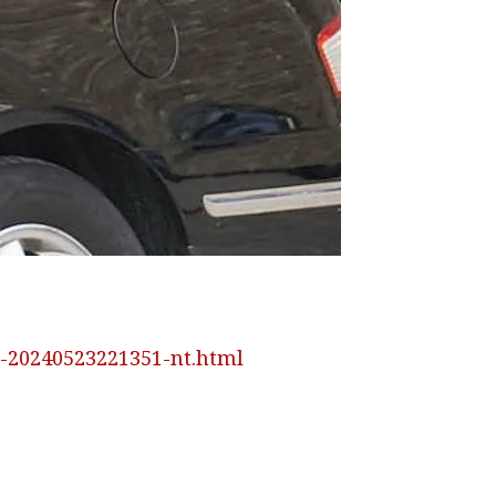
s-20240523221351-nt.html