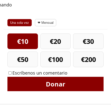
rmando
Una sola vez
❤ Mensual
€10
€20
€30
€50
€100
€200
Escríbenos un comentario
Donar