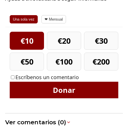
Una sola vez
❤ Mensual
€10
€20
€30
€50
€100
€200
Escríbenos un comentario
Donar
Ver comentarios (0)