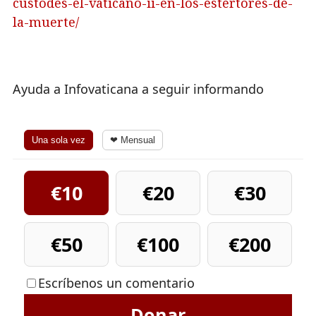
custodes-el-vaticano-ii-en-los-estertores-de-
la-muerte/
Ayuda a Infovaticana a seguir informando
Una sola vez
❤ Mensual
€10
€20
€30
€50
€100
€200
Escríbenos un comentario
Donar