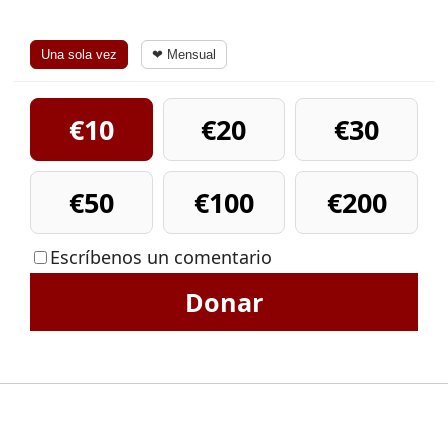
Una sola vez
❤ Mensual
€10
€20
€30
€50
€100
€200
Escríbenos un comentario
Donar