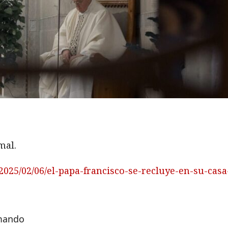
mal.
2025/02/06/el-papa-francisco-se-recluye-en-su-cas
rmando