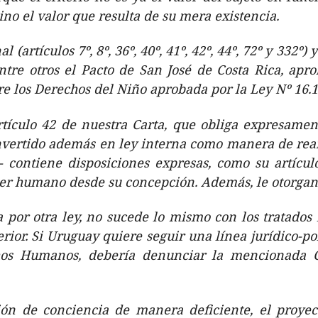
sino el valor que resulta de su mera existencia.
al (artículos 7º, 8º, 36º, 40º, 41º, 42º, 44º, 72º y 33
entre otros el Pacto de San José de Costa Rica, apr
e los Derechos del Niño aprobada por la Ley Nº 16.1
rtículo 42 de nuestra Carta, que obliga expresamen
onvertido además en ley interna como manera de reaf
contiene disposiciones expresas, como su artículo
 ser humano desde su concepción. Además, le otorgan 
 por otra ley, no sucede lo mismo con los tratados
ior. Si Uruguay quiere seguir una línea jurídico-pol
s Humanos, debería denunciar la mencionada Co
eción de conciencia de manera deficiente, el proy