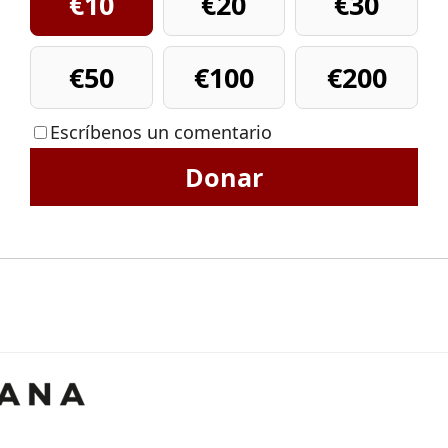
€10
€20
€30
€50
€100
€200
Escríbenos un comentario
Donar