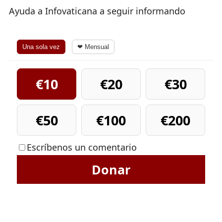
Ayuda a Infovaticana a seguir informando
Una sola vez
❤ Mensual
€10
€20
€30
€50
€100
€200
Escríbenos un comentario
Donar