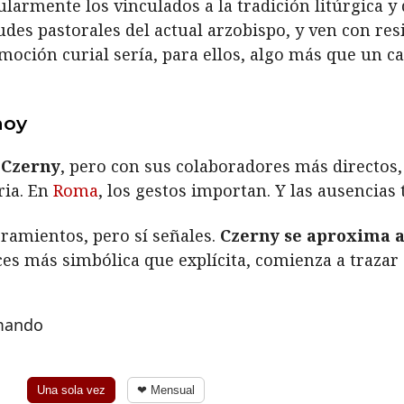
armente los vinculados a la tradición litúrgica y 
udes pastorales del actual arzobispo, y ven con res
oción curial sería, para ellos, algo más que un c
hoy
 Czerny
, pero con sus colaboradores más directos
ria. En
Roma
, los gestos importan. Y las ausencias
ramientos, pero sí señales.
Czerny se aproxima a
eces más simbólica que explícita, comienza a trazar
rmando
Una sola vez
❤ Mensual