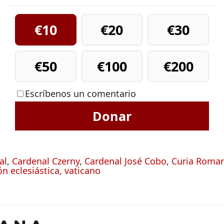
€10
€20
€30
€50
€100
€200
Escríbenos un comentario
Donar
al
,
Cardenal Czerny
,
Cardenal José Cobo
,
Curia Roma
n eclesiástica
,
vaticano