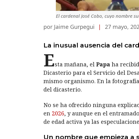
El cardenal José Cobo, cuyo nombre su
por Jaime Gurpegui
|
27 mayo, 20
La inusual ausencia del car
E
sta mañana, el
Papa
ha recibid
Dicasterio para el Servicio del Des
mismo organismo. En la fotografía 
del dicasterio.
No se ha ofrecido ninguna explica
en
2026
, y aunque en el entramado
de edad activa ya las especulacion
Un nombre que empieza a s