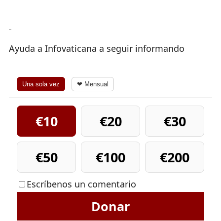
Ayuda a Infovaticana a seguir informando
Una sola vez
❤ Mensual
€10
€20
€30
€50
€100
€200
Escríbenos un comentario
Donar