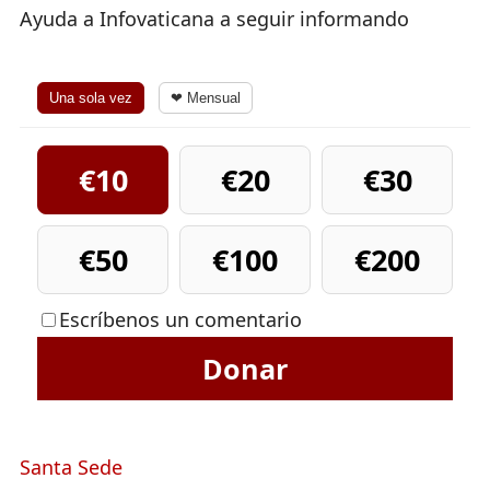
Ayuda a Infovaticana a seguir informando
Una sola vez
❤ Mensual
€10
€20
€30
€50
€100
€200
Escríbenos un comentario
Donar
Santa Sede