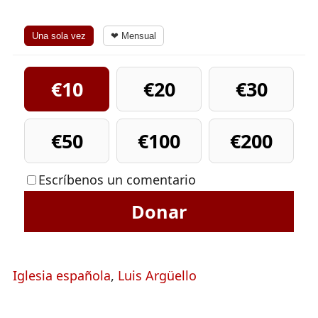
Una sola vez
❤ Mensual
€10
€20
€30
€50
€100
€200
Escríbenos un comentario
Donar
Iglesia española
,
Luis Argüello