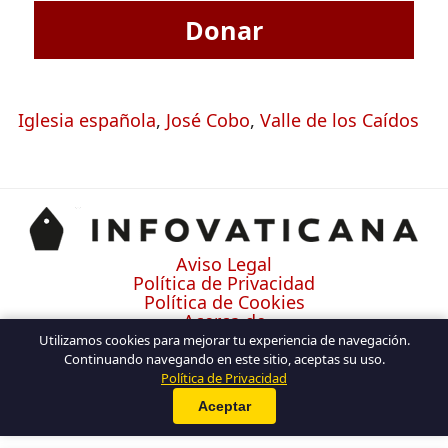
Donar
Iglesia española
,
José Cobo
,
Valle de los Caídos
Aviso Legal
Política de Privacidad
Política de Cookies
Acerca de
Contacto
Utilizamos cookies para mejorar tu experiencia de navegación.
Continuando navegando en este sitio, aceptas su uso.
Política de Privacidad
Aceptar