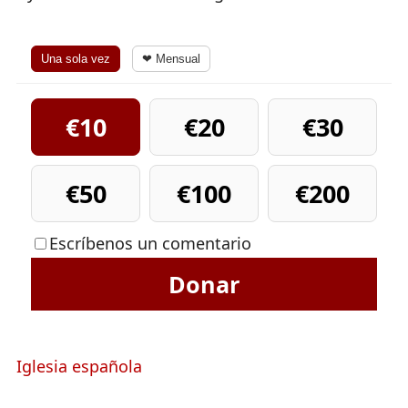
Una sola vez
❤ Mensual
€10
€20
€30
€50
€100
€200
Escríbenos un comentario
Donar
Iglesia española