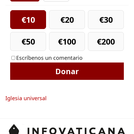
€10
€20
€30
€50
€100
€200
Escríbenos un comentario
Donar
Iglesia universal