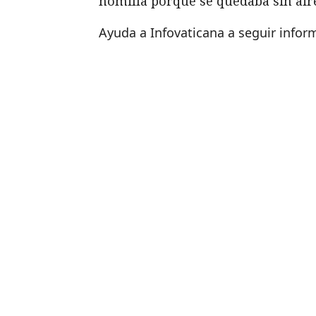
homilía porque se quedaba sin aire
Ayuda a Infovaticana a seguir info