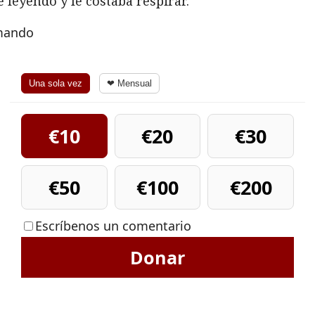
 leyendo y le costaba respirar.
rmando
Una sola vez
❤ Mensual
€10
€20
€30
€50
€100
€200
Escríbenos un comentario
Donar