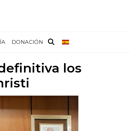
ÍA
DONACIÓN
efinitiva los
risti