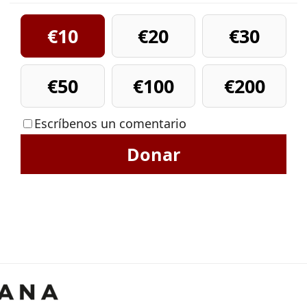
€10
€20
€30
€50
€100
€200
Escríbenos un comentario
Donar