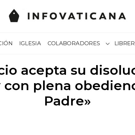
CIÓN
IGLESIA
COLABORADORES
LIBRER
Submenú
icio acepta su disolu
y con plena obedienc
Padre»