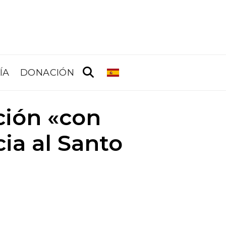
ÍA
DONACIÓN
ción «con
ia al Santo