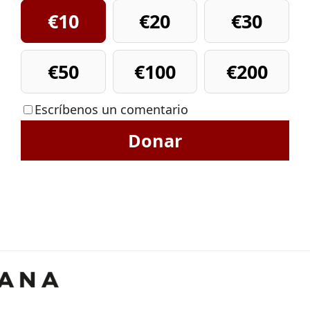
€10
€20
€30
€50
€100
€200
Escríbenos un comentario
Donar