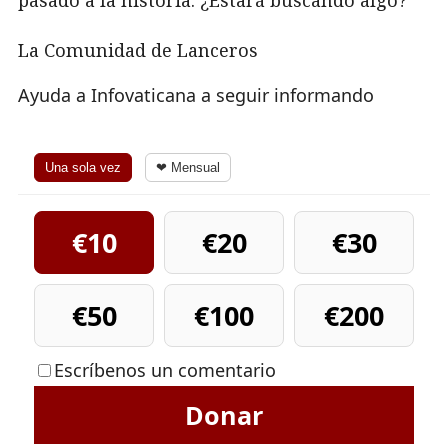
pasado a la historia. ¿Estará buscando algo?
La Comunidad de Lanceros
Ayuda a Infovaticana a seguir informando
Una sola vez
❤ Mensual
€10
€20
€30
€50
€100
€200
Escríbenos un comentario
Donar