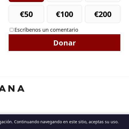
€50
€100
€200
Escríbenos un comentario
Donar
gación. Continuando navegando en este sitio, aceptas su uso.