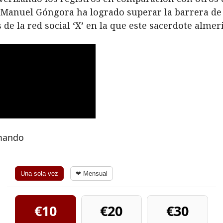
an Manuel Góngora ha logrado superar la barrera de
e la red social ‘X’ en la que este sacerdote almer
rmando
Una sola vez
❤ Mensual
€10
€20
€30