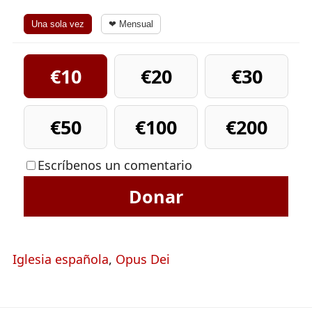
Una sola vez
❤ Mensual
€10
€20
€30
€50
€100
€200
Escríbenos un comentario
Donar
Iglesia española
,
Opus Dei