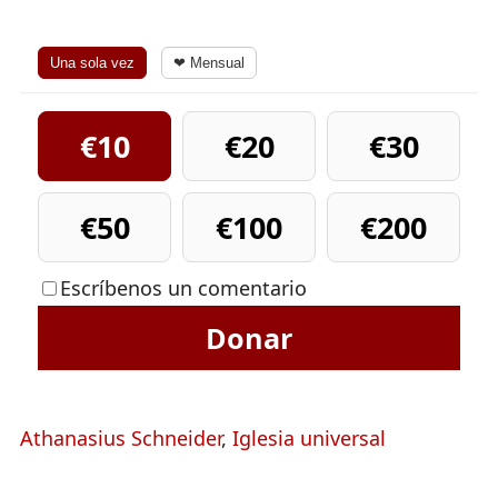
Una sola vez
❤ Mensual
€10
€20
€30
€50
€100
€200
Escríbenos un comentario
Donar
Athanasius Schneider
,
Iglesia universal