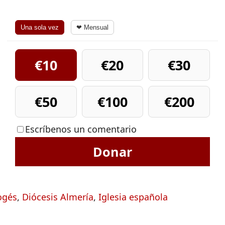
Una sola vez
❤ Mensual
€10
€20
€30
€50
€100
€200
Escríbenos un comentario
Donar
ogés
,
Diócesis Almería
,
Iglesia española