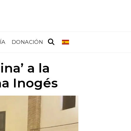
ÍA
DONACIÓN
na’ a la
na Inogés