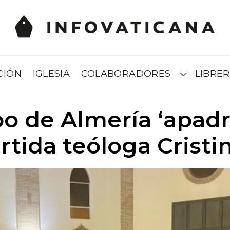
CIÓN
IGLESIA
COLABORADORES
LIBRER
Submenú
po de Almería ‘apadri
rtida teóloga Cristi