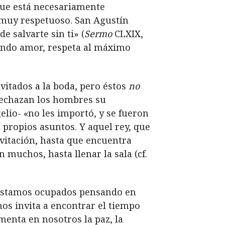
 que está necesariamente
, muy respetuoso. San Agustín
e salvarte sin ti» (
Sermo
CLXIX,
iendo amor, respeta al máximo
invitados a la boda, pero éstos
no
é rechazan los hombres su
elio- «no les importó, y se fueron
 propios asuntos. Y aquel rey, que
nvitación, hasta que encuentra
 muchos, hasta llenar la sala (cf.
 estamos ocupados pensando en
nos invita a encontrar el tiempo
menta en nosotros la paz, la