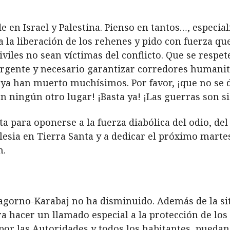
 en Israel y Palestina. Pienso en tantos…, especia
la liberación de los rehenes y pido con fuerza que
iviles no sean víctimas del conflicto. Que se respe
rgente y necesario garantizar corredores humanita
ya han muerto muchísimos. Por favor, ¡que no se 
 en ningún otro lugar! ¡Basta ya! ¡Las guerras son 
ta para oponerse a la fuerza diabólica del odio, del
glesia en Tierra Santa y a dedicar el próximo martes
n.
Nagorno-Karabaj no ha disminuido. Además de la si
ra hacer un llamado especial a la protección de los
por las Autoridades y todos los habitantes, pueda