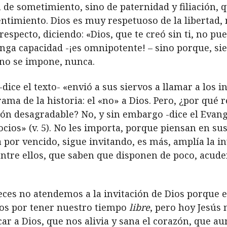
 de sometimiento, sino de paternidad y filiación,
entimiento. Dios es muy respetuoso de la libertad
especto, diciendo: «Dios, que te creó sin ti, no pued
enga capacidad -¡es omnipotente! – sino porque, s
 no se impone, nunca.
-dice el texto- «envió a sus siervos a llamar a los 
 drama de la historia: el «no» a Dios. Pero, ¿por qu
ión desagradable? No, y sin embargo -dice el Evang
cios» (v. 5). No les importa, porque piensan en sus
a por vencido, sigue invitando, es más, amplía la i
Entre ellos, que saben que disponen de poco, acuden
ces no atendemos a la invitación de Dios porque
os por tener nuestro tiempo
libre
, pero hoy Jesús 
car a Dios, que nos alivia y sana el corazón, que au