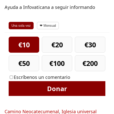
Ayuda a Infovaticana a seguir informando
Una sola vez
❤ Mensual
€10
€20
€30
€50
€100
€200
Escríbenos un comentario
Donar
Camino Neocatecumenal
,
Iglesia universal