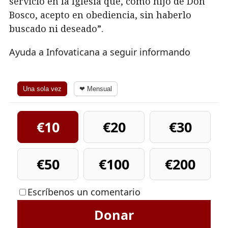
servicio en la Iglesia que, como hijo de Don
Bosco, acepto en obediencia, sin haberlo
buscado ni deseado”.
Ayuda a Infovaticana a seguir informando
Una sola vez
❤ Mensual
€10
€20
€30
€50
€100
€200
Escríbenos un comentario
Donar