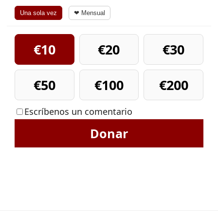
Una sola vez
❤ Mensual
€10
€20
€30
€50
€100
€200
Escríbenos un comentario
Donar