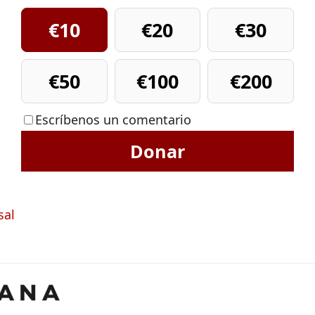
€10
€20
€30
€50
€100
€200
Escríbenos un comentario
Donar
sal