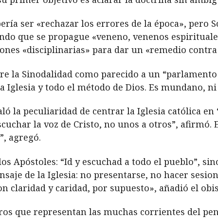
ría ser «rechazar los errores de la época», pero S
endo que se propague «veneno, venenos espiritual
ones «disciplinarias» para dar un «remedio contra 
obre la Sinodalidad como parecido a un “parlamen
la Iglesia y todo el método de Dios.
Es mundano, ni s
la peculiaridad de centrar la Iglesia católica en 
uchar la voz de Cristo, no unos a otros”, afirmó. 
”, agregó.
los Apóstoles: “Id y escuchad a todo el pueblo”, sin
nsaje de la Iglesia: no presentarse, no hacer sesio
n claridad y caridad, por supuesto», añadió el obi
igros que representan las muchas corrientes del p