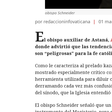
obispo Schneider
por redaccioninfovaticana
|
01 ma
E
l obispo auxiliar de Astaná,
donde advirtió que las tendencia
son “peligrosas” para la fe catól
Como le caracteriza al prelado kaz
mostrado especialmente crítico con
herramienta utilizada para diluir 
derramando cada vez más confusión 
del sínodo, que la Iglesia entendió
El obispo Schneider señaló que un
instrumento del Magisterio, pero s