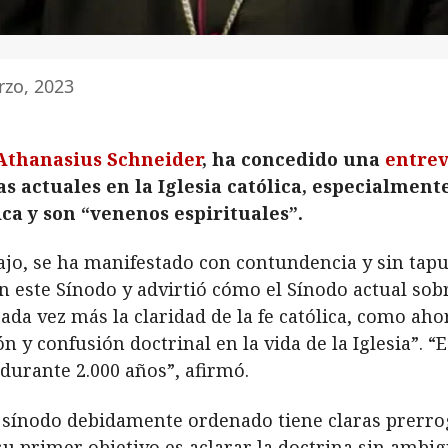
rzo, 2023
Athanasius Schneider
, ha concedido una
entrev
s actuales en la Iglesia católica, especialmente
ica y son “venenos espirituales”.
ajo, se ha manifestado con contundencia y sin tap
 este Sínodo y advirtió cómo el Sínodo actual sobr
cada vez más la claridad de la fe católica, como a
y confusión doctrinal en la vida de la Iglesia”. “E
 durante 2.000 años”, afirmó.
 sínodo debidamente ordenado tiene claras prerrog
u primer objetivo es aclarar la doctrina sin ambi