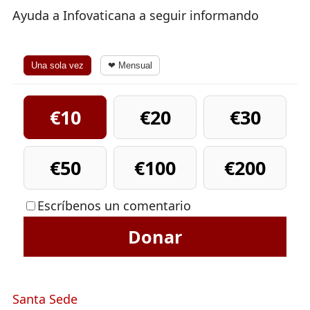
Ayuda a Infovaticana a seguir informando
Una sola vez
❤ Mensual
€10
€20
€30
€50
€100
€200
Escríbenos un comentario
Donar
Santa Sede