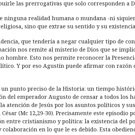
buirle las prerrogativas que solo corresponden a D
 ninguna realidad humana o mundana -ni siquiera
igiosa, sino que extrae su sentido y su existenci
dencia, que tendería a negar cualquier tipo de co
ación nos remite al misterio de Dios que se impl
 hombre. Esto nos permite reconocer la Presencia
ítico. Y por eso Agustín puede afirmar con razón 
n un punto preciso de la Historia: un tiempo histó
sión del emperador Augusto de censar a todos los 
 atención de Jesús por los asuntos políticos y sus
al César (Mc 12,29-30). Precisamente este episodio 
 entre cristianismo y política: la existencia del po
colaboración en lo que le es debido. Esta obedienc