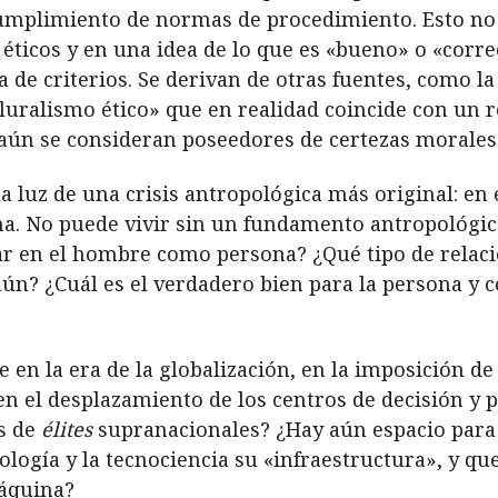
 cumplimiento de normas de procedimiento
.
Esto no 
 éticos y en una idea de lo que es «bueno» o
«
corre
de criterios. Se derivan de otras fuentes, como la
luralismo ético» que en realidad coincide con un 
 aún se consideran poseedores de certezas morales
 la luz de una crisis antropológica más original: en e
. No puede vivir sin un fundamento antropológico
r en el hombre como persona? ¿Qué tipo de relació
mún? ¿Cuál es el verdadero bien para la persona y
en la era de la globalización, en la imposición de
n el desplazamiento de los centros de decisión y 
os de
élites
supranacionales? ¿Hay aún espacio para 
logía y la tecnociencia su
«
infraestructura», y qu
áquina?