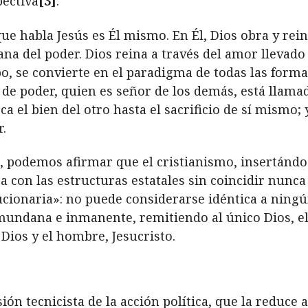
pectiva
[3]
.
que habla Jesús es Él mismo. En Él, Dios obra y rei
 del poder. Dios reina a través del amor llevado 
o, se convierte en el paradigma de todas las forma
 de poder, quien es señor de los demás, está llama
 el bien del otro hasta el sacrificio de sí mismo; 
r.
, podemos afirmar que el cristianismo, insertándos
za con las estructuras estatales sin coincidir nunc
ucionaria»: no puede considerarse idéntica a ningú
d mundana e inmanente, remitiendo
al
único Dios, e
Dios y el hombre, Jesucristo.
ión tecnicista de la acción política, que la reduce