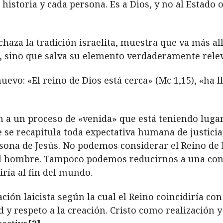
 historia y cada persona. Es a Dios, y no al Estado 
aza la tradición israelita, muestra que va más allá
, sino que salva su elemento verdaderamente releva
evo: «El reino de Dios está cerca» (Mc 1,15), «ha l
en a un proceso de
«
venida» que está teniendo lugar
e se recapitula toda expectativa humana de justici
rsona de Jesús. No podemos considerar el Reino de 
l hombre. Tampoco podemos reducirnos a una con
iría al fin del mundo.
ción laicista según la cual el Reino coincidiría co
d y respeto a la creación
.
Cristo como realización 