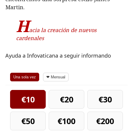
Martin.
H
acia la creación de nuevos
cardenales
Ayuda a Infovaticana a seguir informando
Una sola vez
❤ Mensual
€10
€20
€30
€50
€100
€200