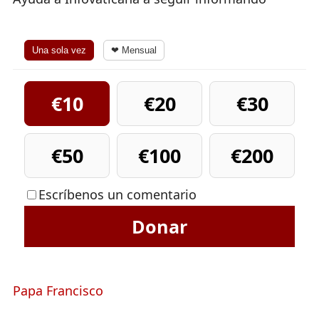
Una sola vez
❤ Mensual
€10
€20
€30
€50
€100
€200
Escríbenos un comentario
Donar
Papa Francisco