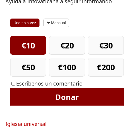
Ayuda a Infovaticana a seguir informando
Una sola vez
❤ Mensual
€10
€20
€30
€50
€100
€200
Escríbenos un comentario
Donar
Iglesia universal