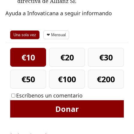
directiva de Allianz SE
Ayuda a Infovaticana a seguir informando
Una sola vez
❤ Mensual
€10
€20
€30
€50
€100
€200
Escríbenos un comentario
Donar