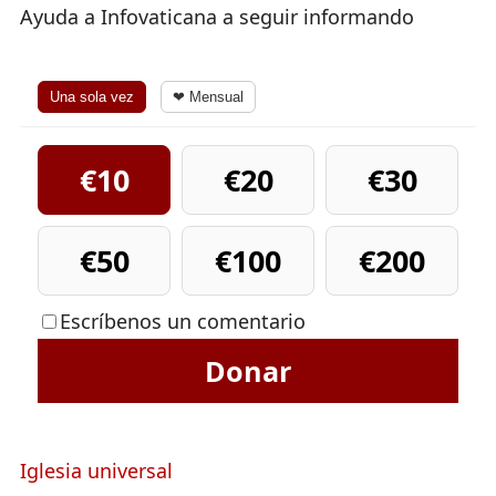
Ayuda a Infovaticana a seguir informando
Una sola vez
❤ Mensual
€10
€20
€30
€50
€100
€200
Escríbenos un comentario
Donar
Iglesia universal