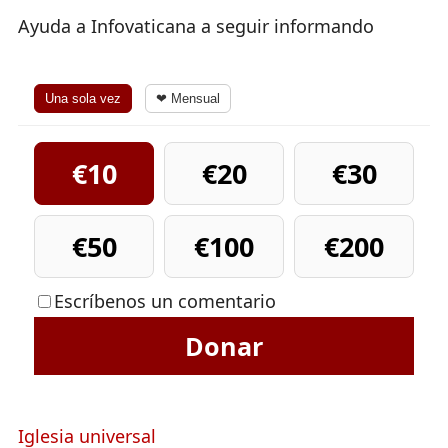
Ayuda a Infovaticana a seguir informando
Una sola vez
❤ Mensual
€10
€20
€30
€50
€100
€200
Escríbenos un comentario
Donar
Iglesia universal