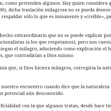
ón, como pretenden algunos. Hay quien considera qu
6), dicha traslación milagrosa no se pueda demost
r respaldar sólo lo que es inmanente y «creíble», pa
echo extraordinario que no se puede explicar por 
acionalistas (a los que respetamos), pero nos cue
niegan el milagro, aduciendo como explicación el 
les, que contradirían a Dios mismo.
ía que, si Dios hiciera milagros, corregiría la nat
e a nuestro encuentro cuando dice que la naturale
un potencial aún desconocido.
cialidad con la que algunos tratan, desde hace tie