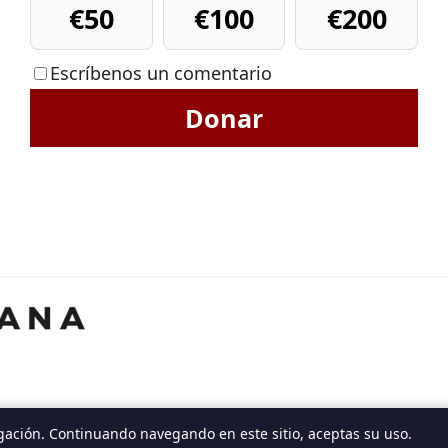
€50
€100
€200
Escríbenos un comentario
Donar
gación. Continuando navegando en este sitio, aceptas su uso.