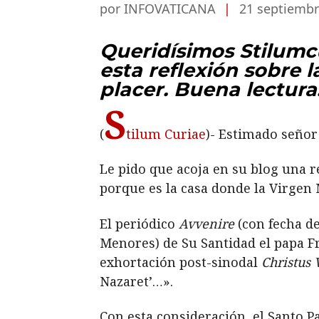
por INFOVATICANA
|
21 septiembr
Queridísimos Stilumcu
esta reflexión sobre 
placer. Buena lectura
S
(
tilum Curiae
)- Estimado señor 
Le pido que acoja en su blog una r
porque es la casa donde la Virgen M
El periódico
Avvenire
(con fecha de
Menores) de Su Santidad el papa Fr
exhortación post-sinodal
Christus 
Nazaret’…».
Con esta consideración, el Santo P