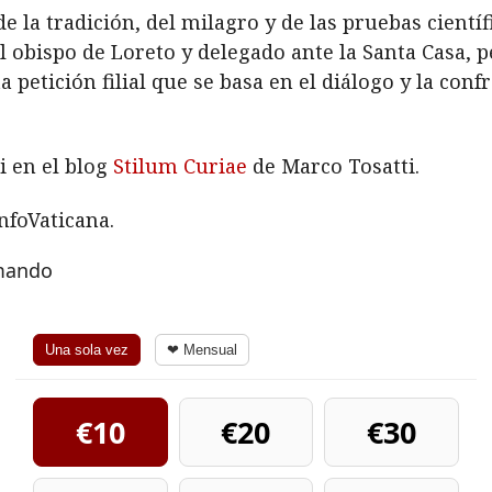
 la tradición, del milagro y de las pruebas cientí
l obispo de Loreto y delegado ante la Santa Casa, 
ta petición filial que se basa en el diálogo y la c
i en el blog
Stilum Curiae
de Marco Tosatti.
nfoVaticana.
rmando
Una sola vez
❤ Mensual
€10
€20
€30