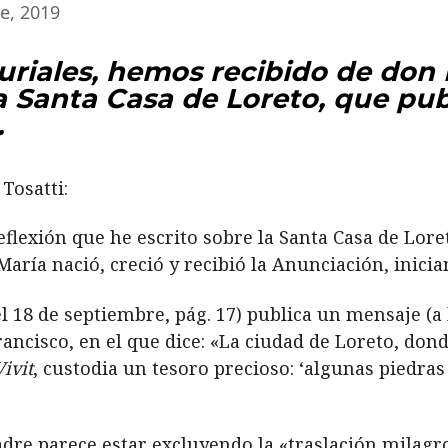
e, 2019
riales, hemos recibido de don 
la Santa Casa de Loreto, que p
.
Tosatti:
eflexión que he escrito sobre la Santa Casa de Lore
aría nació, creció y recibió la Anunciación, inicia
l 18 de septiembre, pág. 17) publica un mensaje (a 
ancisco, en el que dice: «La ciudad de Loreto, don
Vivit
, custodia un tesoro precioso: ‘algunas piedras 
adre parece estar excluyendo la «traslación milagro