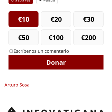
Una sola vez
❤ Mensual
€10
€20
€30
€50
€100
€200
Escríbenos un comentario
Donar
Arturo Sosa