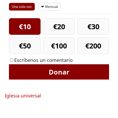
Una sola vez
❤ Mensual
€10
€20
€30
€50
€100
€200
Escríbenos un comentario
Donar
Iglesia universal