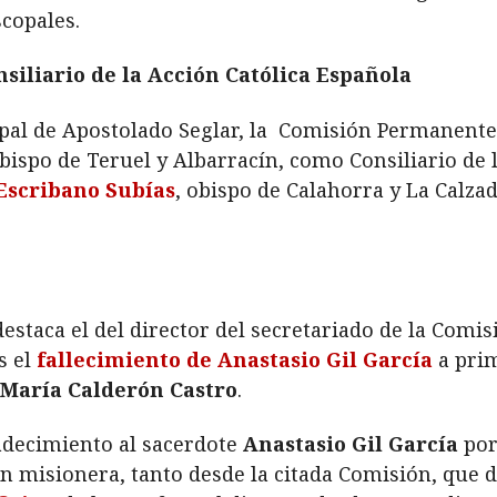
copales.
iliario de la Acción Católica Española
opal de Apostolado Seglar, la Comisión Permanen
obispo de Teruel y Albarracín, como Consiliario de 
Escribano Subías
, obispo de Calahorra y La Calz
staca el del director del secretariado de la Comis
s el
fallecimiento de Anastasio Gil García
a prim
 María Calderón Castro
.
adecimiento al sacerdote
Anastasio Gil García
por
 misionera, tanto desde la citada Comisión, que d