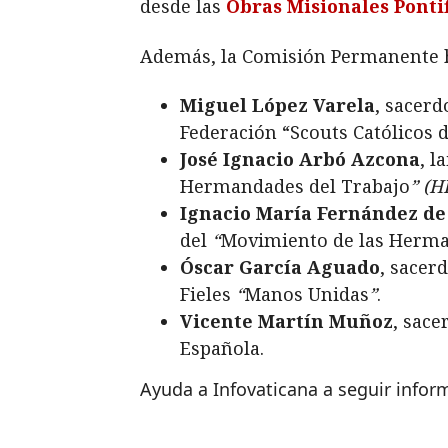
desde las
Obras Misionales Pontif
Además, la Comisión Permanente 
Miguel López Varela
, sacerd
Federación “Scouts Católicos d
José Ignacio Arbó Azcona
, l
Hermandades del Trabajo
” (H
Ignacio María Fernández de
del
“
Movimiento de las Herma
Óscar García Aguado
, sacer
Fieles
“
Manos Unidas
”
.
Vicente Martín Muñoz
, sace
Española.
Ayuda a Infovaticana a seguir info