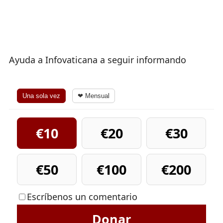
Ayuda a Infovaticana a seguir informando
Una sola vez
❤ Mensual
€10
€20
€30
€50
€100
€200
Escríbenos un comentario
Donar