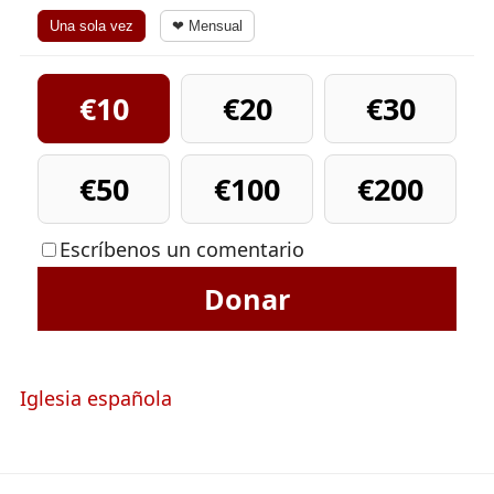
Una sola vez
❤ Mensual
€10
€20
€30
€50
€100
€200
Escríbenos un comentario
Donar
Iglesia española