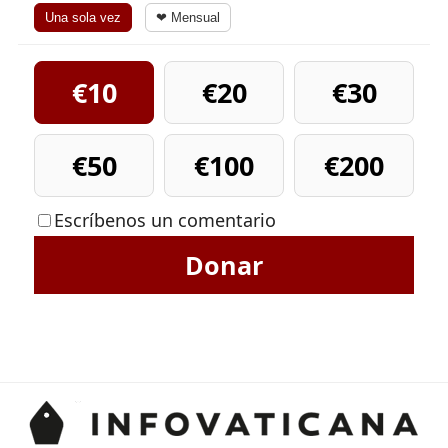
Una sola vez
❤ Mensual
€10
€20
€30
€50
€100
€200
Escríbenos un comentario
Donar