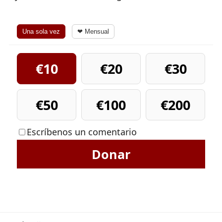
Una sola vez
❤ Mensual
€10
€20
€30
€50
€100
€200
Escríbenos un comentario
Donar